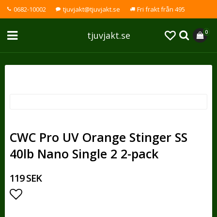
0682-10002
tjuvjakt@tjuvjakt.se
Fri frakt från 495
0
tjuvjakt.se
CWC Pro UV Orange Stinger SS
40lb Nano Single 2 2-pack
119 SEK
Lägg till i favoritlistan