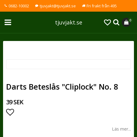
0682-10002
tjuvjakt@tjuvjakt.se
Fri frakt från 495
0
tjuvjakt.se
Darts Beteslås "Cliplock" No. 8
39 SEK
Lägg till i favoritlistan
Läs mer...