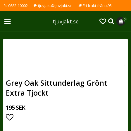
0682-10002
tjuvjakt@tjuvjakt.se
Fri frakt från 495
0
tjuvjakt.se
Grey Oak Sittunderlag Grönt
Extra Tjockt
195 SEK
Lägg till i favoritlistan