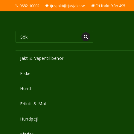
0682-10002
tjuvjakt@tjuvjakt.se
Fri frakt från 495
Jakt & Vapentillbehör
Fiske
Hund
Friluft & Mat
Hundpejl