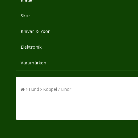
Kläder
Skor
Knivar & Yxor
Elektronik
Varumärken
Hund
Koppel / Linor