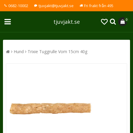
0682-10002
tjuvjakt@tjuvjakt.se
Fri frakt från 495
0
tjuvjakt.se
Hund
Trixie Tuggrulle Vom 15cm 40g