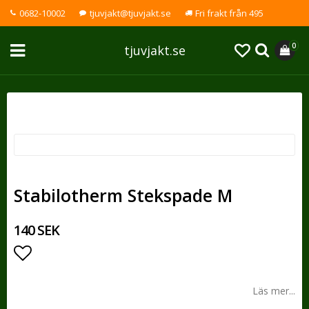
0682-10002
tjuvjakt@tjuvjakt.se
Fri frakt från 495
0
tjuvjakt.se
Stabilotherm Stekspade M
140 SEK
Lägg till i favoritlistan
Läs mer...