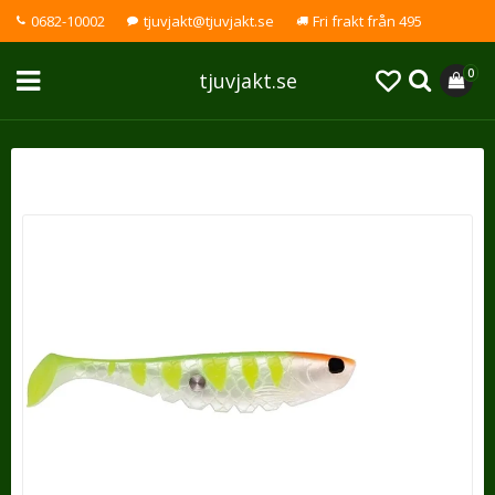
0682-10002
tjuvjakt@tjuvjakt.se
Fri frakt från 495
0
tjuvjakt.se