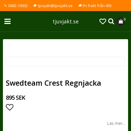
0682-10002
tjuvjakt@tjuvjakt.se
Fri frakt från 495
0
tjuvjakt.se
Swedteam Crest Regnjacka
895 SEK
Lägg till i favoritlistan
Läs mer...