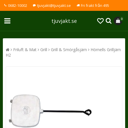
0682-10002
tjuvjakt@tjuvjakt.se
Fri frakt från 495
0
tjuvjakt.se
Friluft & Mat
Grill
Grill & Smörgåsjärn
Hörnells Grilljärn
H2