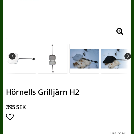
Hörnells Grilljärn H2
395 SEK
Lägg till i favoritlistan
Läs mer...