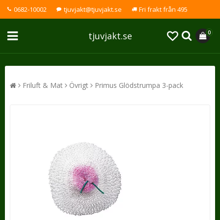
0682-10002
tjuvjakt@tjuvjakt.se
Fri frakt från 495
0
tjuvjakt.se
Friluft & Mat
Övrigt
Primus Glödstrumpa 3-pack