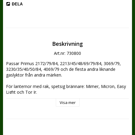
DELA
Beskrivning
Art.nr: 730800
Passar Primus 2172/79/84, 2213/45/48/69/79/84, 3069/79, 
3230/35/40/50/84, 4069/79 och de flesta andra liknande 
gaslyktor från andra märken. 
För lanternor med rak, spetsig brännare: Mimer, Micron, Easy 
Light och Tor Jr.
Visa mer
Ger en effekt på uppskattningsvis 70 till 120 Watt.
3 st glödnät / glödstrumpor ingår i varje förpackning.