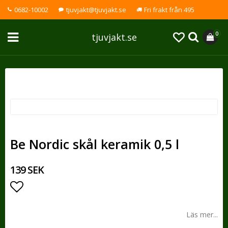
0682-10002
tjuvjakt@tjuvjakt.se
Fri frakt från 495
0
tjuvjakt.se
Be Nordic skål keramik 0,5 l
139 SEK
Lägg till i favoritlistan
Läs mer...