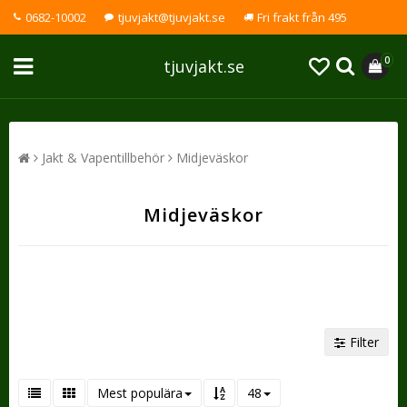
0682-10002
tjuvjakt@tjuvjakt.se
Fri frakt från 495
0
tjuvjakt.se
Jakt & Vapentillbehör
Midjeväskor
Midjeväskor
Filter
Mest populära
48