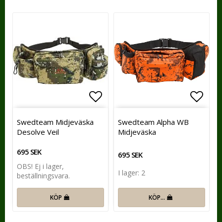
Lägg till i favoritlistan
Lägg t
Swedteam Midjeväska
Swedteam Alpha WB
Desolve Veil
Midjeväska
695 SEK
695 SEK
OBS! Ej i lager,
I lager: 2
beställningsvara.
KÖP…
KÖP