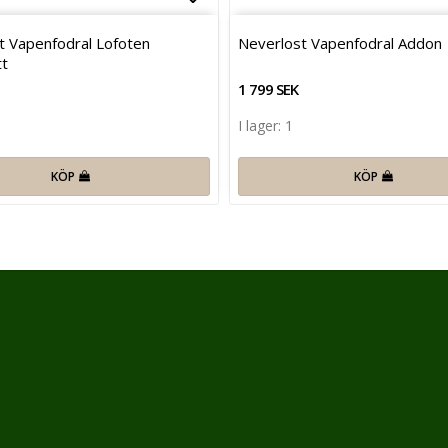
favoritlistan
Lägg till i favoritlistan
t Vapenfodral Lofoten
Neverlost Vapenfodral Addon
tt
1 799 SEK
I lager: 1
KÖP
KÖP