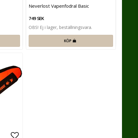
Lägg till i favoritlistan
Lägg till 
Neverlost Vapenfodral Basic
749 SEK
OBS! Ej i lager, beställningsvara.
KÖP