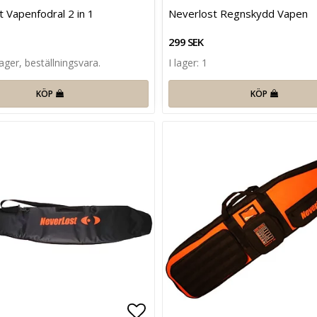
favoritlistan
Lägg till i favoritlistan
 Vapenfodral 2 in 1
Neverlost Regnskydd Vapen
299 SEK
lager, beställningsvara.
I lager: 1
KÖP
KÖP