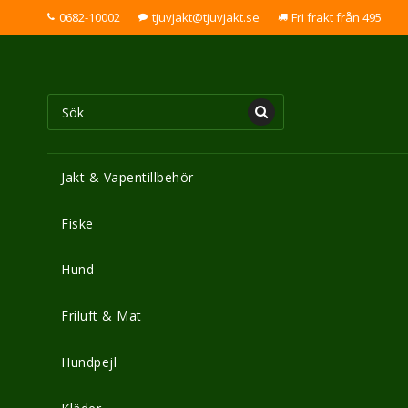
0682-10002
tjuvjakt@tjuvjakt.se
Fri frakt från 495
Jakt & Vapentillbehör
Fiske
Hund
Friluft & Mat
Hundpejl