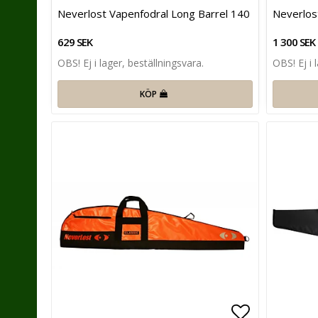
Lägg till i 
Neverlost Vapenfodral Long Barrel 140
Neverlost
629 SEK
1 300 SEK
OBS! Ej i lager, beställningsvara.
OBS! Ej i 
KÖP