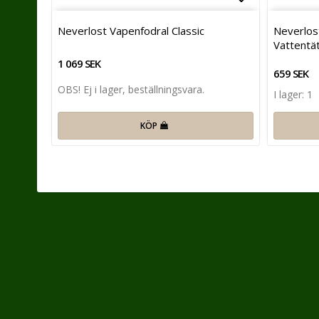
Lägg till i 
Neverlost Vapenfodral Classic
Neverlos
Vattentä
1 069 SEK
659 SEK
OBS! Ej i lager, beställningsvara.
I lager: 1
KÖP