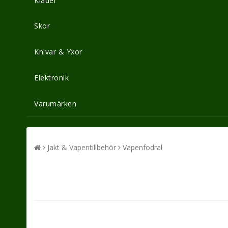
Kläder
Skor
Knivar & Yxor
Elektronik
Varumärken
Jakt & Vapentillbehör
Vapenfodral