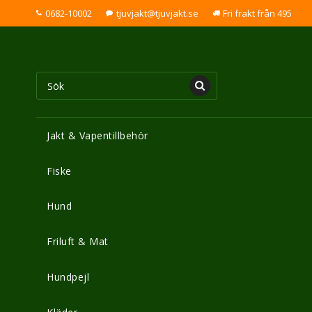
0682-10002
tjuvjakt@tjuvjakt.se
Fri frakt från 495
Jakt & Vapentillbehör
Fiske
Hund
Friluft & Mat
Hundpejl