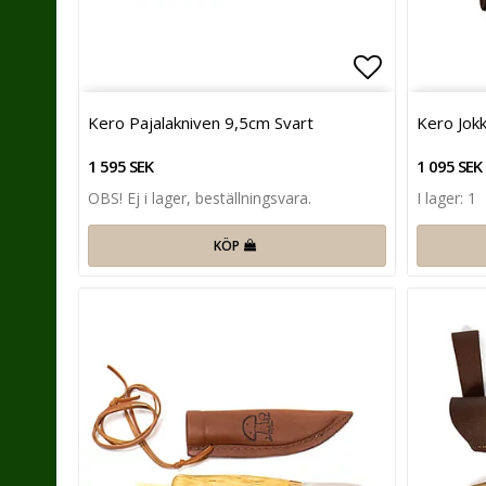
Lägg till i 
Kero Pajalakniven 9,5cm Svart
Kero Jokk
1 595 SEK
1 095 SEK
OBS! Ej i lager, beställningsvara.
I lager: 1
KÖP