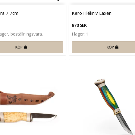
favoritlistan
Lägg till i favoritlistan
ra 7,7cm
Kero Filékniv Laxen
870 SEK
lager, beställningsvara.
I lager: 1
KÖP
KÖP