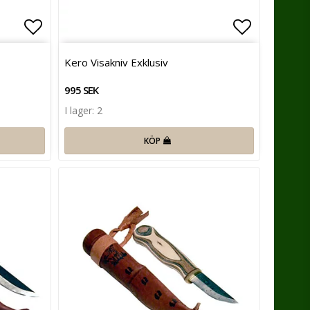
Lägg till i favoritlistan
Lägg till 
Kero Visakniv Exklusiv
995 SEK
I lager: 2
KÖP