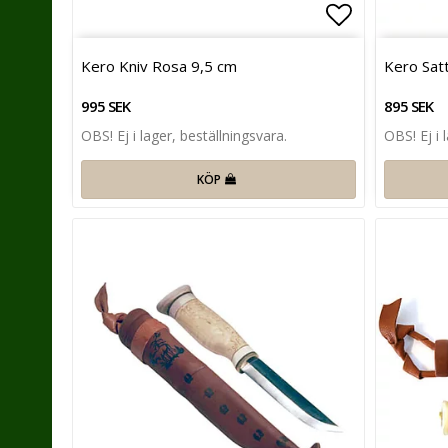
Lägg till i 
Kero Kniv Rosa 9,5 cm
Kero Satt
995 SEK
895 SEK
OBS! Ej i lager, beställningsvara.
OBS! Ej i 
KÖP