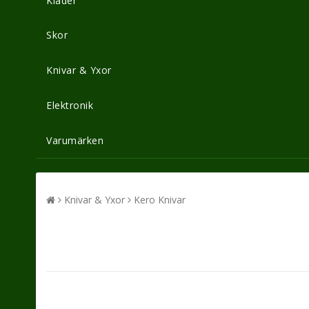
Kläder
Skor
Knivar & Yxor
Elektronik
Varumärken
Knivar & Yxor
Kero Knivar