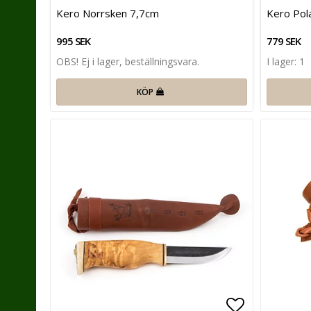
Lägg till i 
Kero Norrsken 7,7cm
Kero Pol
995 SEK
779 SEK
OBS! Ej i lager, beställningsvara.
I lager: 1
KÖP