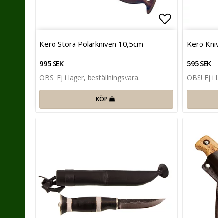
Lägg till i 
Kero Stora Polarkniven 10,5cm
Kero Kni
995 SEK
595 SEK
OBS! Ej i lager, beställningsvara.
OBS! Ej i 
KÖP