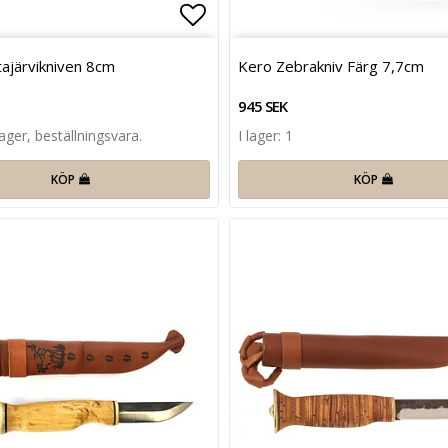
favoritlistan
Lägg till i favoritlistan
ajärvikniven 8cm
Kero Zebrakniv Färg 7,7cm
945 SEK
lager, beställningsvara.
I lager: 1
KÖP
KÖP