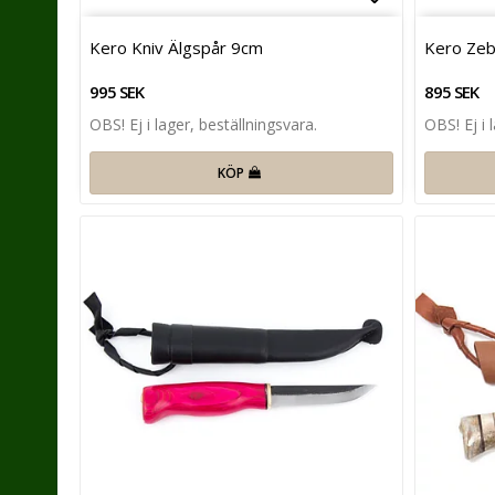
Lägg till i 
Kero Kniv Älgspår 9cm
Kero Zeb
995 SEK
895 SEK
OBS! Ej i lager, beställningsvara.
OBS! Ej i 
KÖP