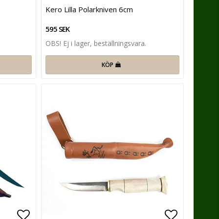
Lägg till i favoritlistan
Lägg till 
Kero Lilla Polarkniven 6cm
595 SEK
OBS! Ej i lager, beställningsvara.
KÖP