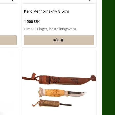
Lägg till i favoritlistan
Lägg till 
Kero Renhornskniv 8,5cm
1 500 SEK
OBS! Ej i lager, beställningsvara.
KÖP