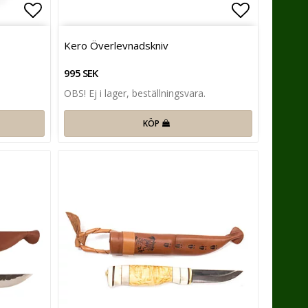
Lägg till i favoritlistan
Lägg till 
Kero Överlevnadskniv
995 SEK
OBS! Ej i lager, beställningsvara.
KÖP