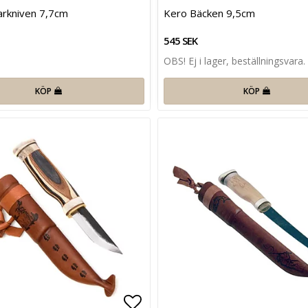
favoritlistan
Lägg till i favoritlistan
arkniven 7,7cm
Kero Bäcken 9,5cm
545 SEK
OBS! Ej i lager, beställningsvara.
KÖP
KÖP