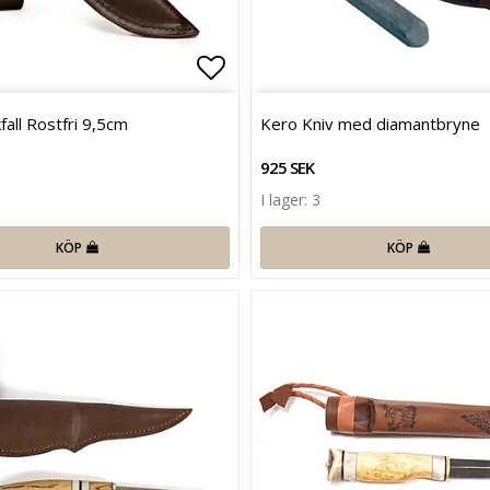
favoritlistan
Lägg till i favoritlistan
fall Rostfri 9,5cm
Kero Kniv med diamantbryne
925 SEK
I lager: 3
KÖP
KÖP