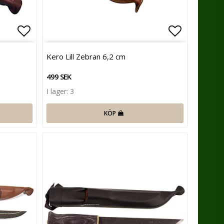
Lägg till i favoritlistan
Lägg till 
Kero Lill Zebran 6,2 cm
499 SEK
I lager: 3
KÖP