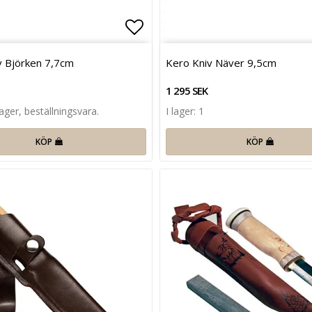
favoritlistan
Lägg till i favoritlistan
v Björken 7,7cm
Kero Kniv Näver 9,5cm
1 295 SEK
lager, beställningsvara.
I lager: 1
KÖP
KÖP