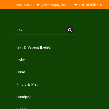
0682-10002
tjuvjakt@tjuvjakt.se
Fri frakt från 495
Jakt & Vapentillbehör
Fiske
Hund
Friluft & Mat
Hundpejl