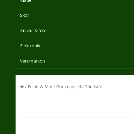
Kläder
Skor
Knivar & Yxor
Elektronik
Varumärken
Friluft & Mat
Göra upp eld
Tändstål