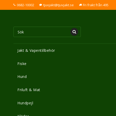
0682-10002
tjuvjakt@tjuvjakt.se
Fri frakt från 495
Jakt & Vapentillbehör
Fiske
Hund
Friluft & Mat
Hundpejl