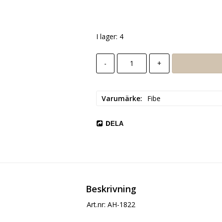
Lägg till i favoritlista
I lager: 4
-
+
Varumärke
Fibe
DELA
Beskrivning
Art.nr: AH-1822