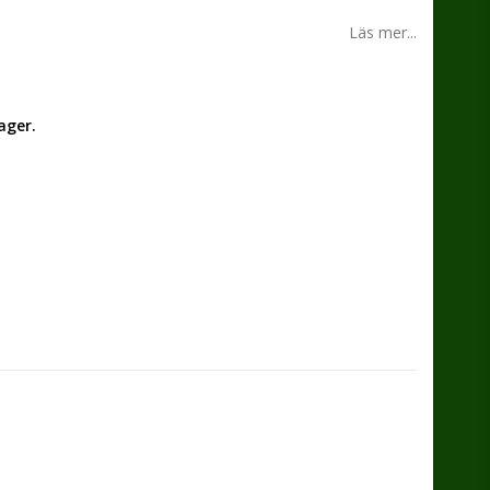
n
Läs mer...
ager.