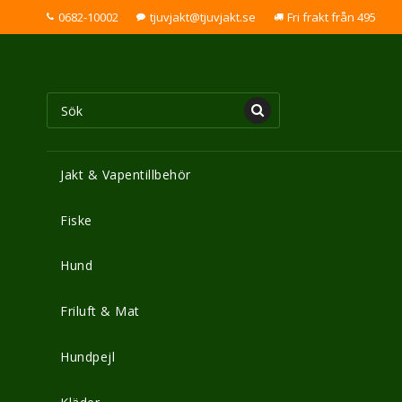
0682-10002
tjuvjakt@tjuvjakt.se
Fri frakt från 495
Jakt & Vapentillbehör
Fiske
Hund
Friluft & Mat
Hundpejl