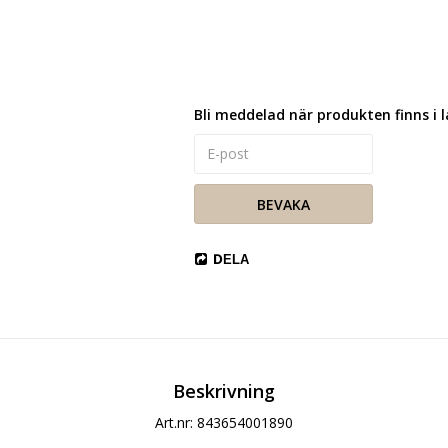
Lägg till i favoritlista
Bli meddelad när produkten finns i l
BEVAKA
DELA
Beskrivning
Art.nr: 843654001890