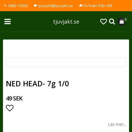
0682-10002
tjuvjakt@tjuvjakt.se
Fri frakt från 495
0
tjuvjakt.se
NED HEAD- 7g 1/0
49 SEK
Lägg till i favoritlistan
Läs mer...