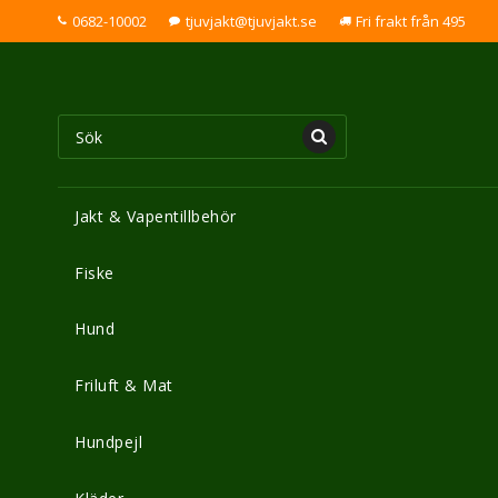
0682-10002
tjuvjakt@tjuvjakt.se
Fri frakt från 495
Jakt & Vapentillbehör
Fiske
Hund
Friluft & Mat
Hundpejl