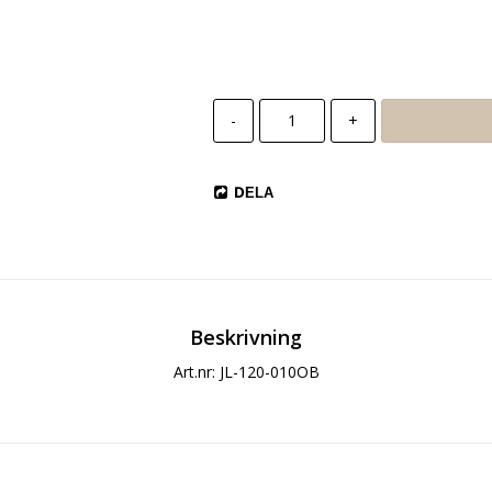
Lägg till i favoritlista
-
+
DELA
Beskrivning
Art.nr: JL-120-010OB