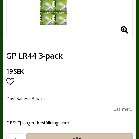
GP LR44 3-pack
19 SEK
Lägg till i favoritlistan
Obs! Säljes i 3-pack.
Läs mer...
OBS! Ej i lager, beställningsvara.