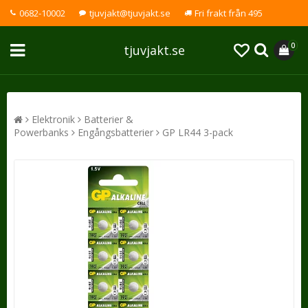
0682-10002
tjuvjakt@tjuvjakt.se
Fri frakt från 495
0
tjuvjakt.se
Elektronik
Batterier &
Powerbanks
Engångsbatterier
GP LR44 3-pack