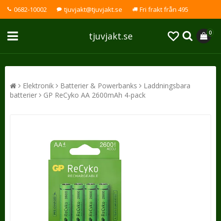
0682-10002
tjuvjakt@tjuvjakt.se
Fri frakt från 495
0
tjuvjakt.se
Elektronik
Batterier & Powerbanks
Laddningsbara
batterier
GP ReCyko AA 2600mAh 4-pack