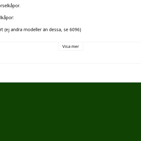
rselkåpor.
lkåpor:
rt (ej andra modeller än dessa, se 6096)
Visa mer