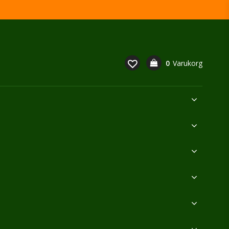
0
Varukorg
Din varukorg är tom