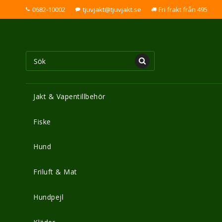
0682-10002
tjuvjakt@tjuvjakt.se
Fri frakt från 495
Jakt & Vapentillbehör
Fiske
Hund
Friluft & Mat
Hundpejl