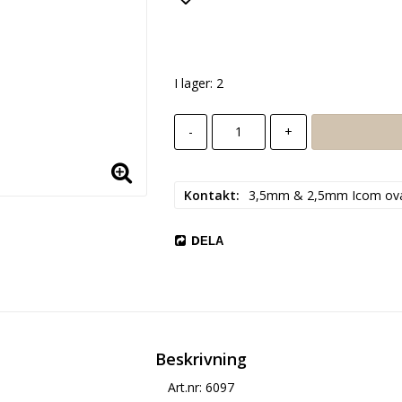
Lägg till i favoritlista
I lager: 2
-
+
Kontakt
3,5mm & 2,5mm Icom ova
DELA
Beskrivning
Art.nr: 6097