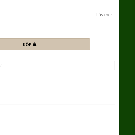
n
Läs mer...
KÖP
l