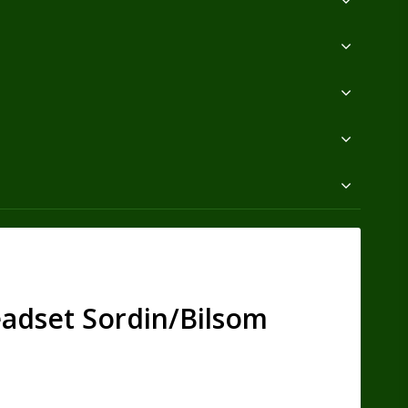
eadset Sordin/Bilsom