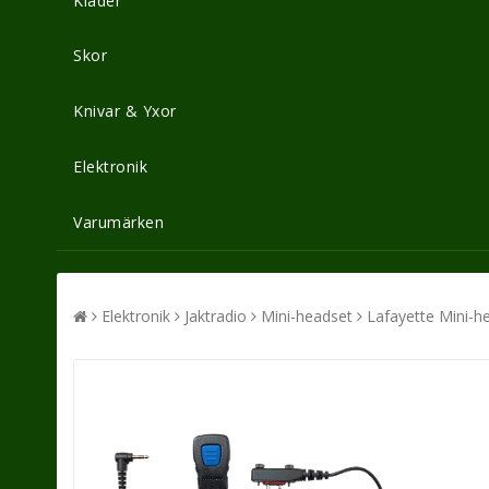
Kläder
Skor
Knivar & Yxor
Elektronik
Varumärken
Elektronik
Jaktradio
Mini-headset
Lafayette Mini-h