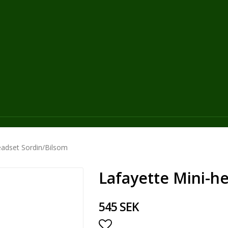
eadset Sordin/Bilsom
Lafayette Mini-h
545 SEK