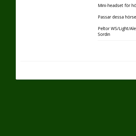
Mini-headset för hö
Passar dessa hörse
Peltor WS/Light/Ale
Sordin
Bilsom
Albecom
Hunter
Biltema