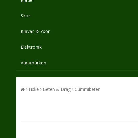
Kläder
Skor
Knivar & Yxor
Elektronik
Varumärken
Fiske
Beten & Drag
Gummibeten