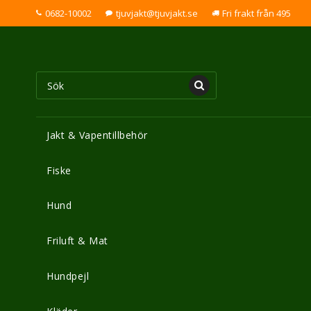
0682-10002
tjuvjakt@tjuvjakt.se
Fri frakt från 495
Jakt & Vapentillbehör
Fiske
Hund
Friluft & Mat
Hundpejl