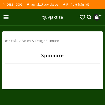
0682-10002
tjuvjakt@tjuvjakt.se
Fri frakt från 495
0
tjuvjakt.se
Fiske
Beten & Drag
Spinnare
Spinnare