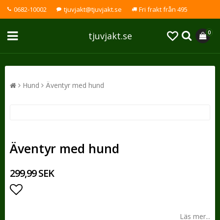
0682-10002
tjuvjakt@tjuvjakt.se
Fri frakt från 495
0
tjuvjakt.se
Hund
Äventyr med hund
Äventyr med hund
299,99 SEK
Lägg till i favoritlistan
Läs mer...