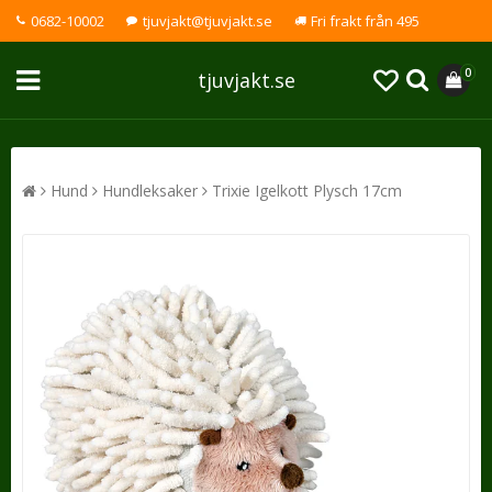
0682-10002
tjuvjakt@tjuvjakt.se
Fri frakt från 495
0
tjuvjakt.se
Hund
Hundleksaker
Trixie Igelkott Plysch 17cm