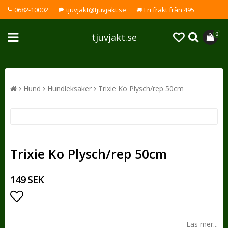
0682-10002
tjuvjakt@tjuvjakt.se
Fri frakt från 495
0
tjuvjakt.se
Hund
Hundleksaker
Trixie Ko Plysch/rep 50cm
Trixie Ko Plysch/rep 50cm
149 SEK
Lägg till i favoritlistan
Läs mer...