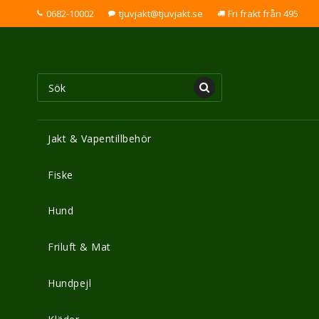
0682-10002
tjuvjakt@tjuvjakt.se
Fri frakt från 495
Jakt & Vapentillbehör
Fiske
Hund
Friluft & Mat
Hundpejl