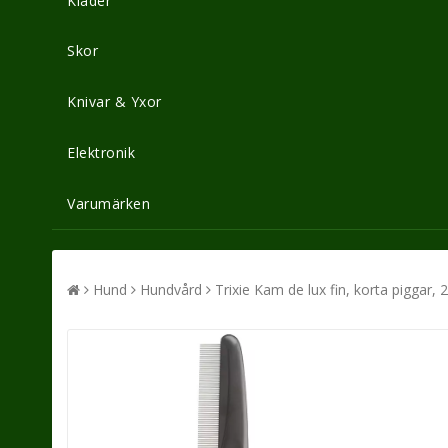
Kläder
Skor
Knivar & Yxor
Elektronik
Varumärken
Hund
Hundvård
Trixie Kam de lux fin, korta piggar,