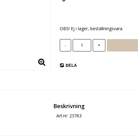
Lägg till i favoritlista
OBS! Ej i lager, beställningsvara.
-
+
DELA
Beskrivning
Art.nr: 23763