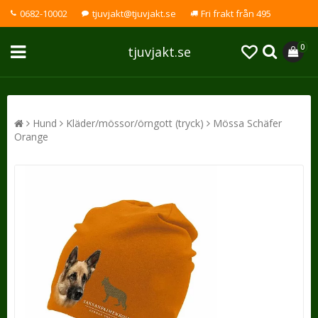
0682-10002
tjuvjakt@tjuvjakt.se
Fri frakt från 495
0
tjuvjakt.se
Hund
Kläder/mössor/örngott (tryck)
Mössa Schäfer
Orange