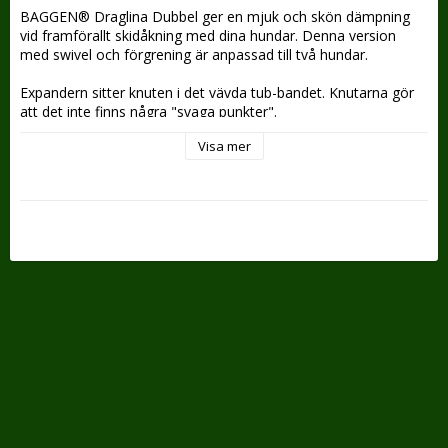
BAGGEN® Draglina Dubbel ger en mjuk och skön dämpning 
vid framförallt skidåkning med dina hundar. Denna version 
med swivel och förgrening är anpassad till två hundar.
Expandern sitter knuten i det vävda tub-bandet. Knutarna gör 
att det inte finns några "svaga punkter".
Visa mer
Obs! Knyt ej upp knutarna, då förlorar linan sin elasticitet. Om 
man knutit upp knutarna eller om expandern på annat vis 
släppt från knutarna kan man dock enkelt själv knyta om och 
spänna på expandern igen:
“Knyt en knut högst upp runt “gummisnodden” och trä sedan 
tub-bandet över gummisnodden så att den veckar sig till 
önskad längd. Gör sedan en knut vid nästa ände av 
gummisnodden”.
Hake: Levereras BGB-hake (eller liknande hake).
Längd: 2,40m. Expanderar till 2,90m fullt utdraget! (Varje "gren" 
är ca 70cm lång från swivel till hake)
Bredd: 25mm.