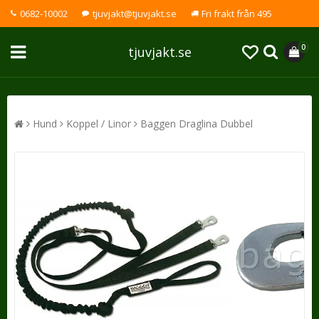
0682-10002
tjuvjakt@tjuvjakt.se
Fri frakt från 495
0
tjuvjakt.se
Hund
Koppel / Linor
Baggen Draglina Dubbel