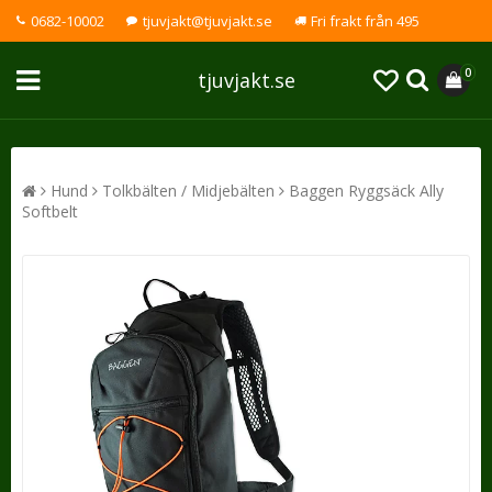
0682-10002
tjuvjakt@tjuvjakt.se
Fri frakt från 495
0
tjuvjakt.se
Hund
Tolkbälten / Midjebälten
Baggen Ryggsäck Ally
Softbelt