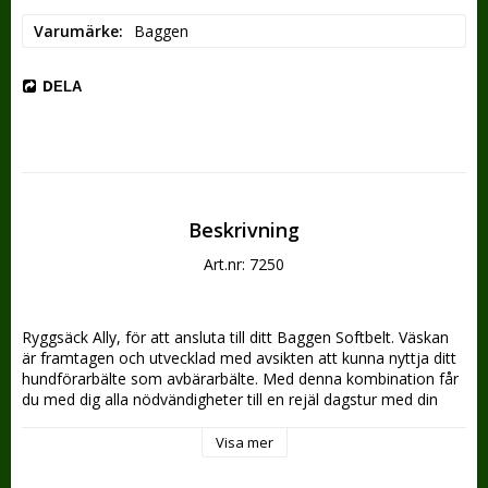
Varumärke
Baggen
DELA
Beskrivning
Art.nr: 7250
Ryggsäck Ally, för att ansluta till ditt Baggen Softbelt. Väskan 
är framtagen och utvecklad med avsikten att kunna nyttja ditt 
hundförarbälte som avbärarbälte. Med denna kombination får 
du med dig alla nödvändigheter till en rejäl dagstur med din 
fyrbenta vän, samtidigt som du kan ha händerna fria och 
slipper hålla kopplet i handen.
Visa mer