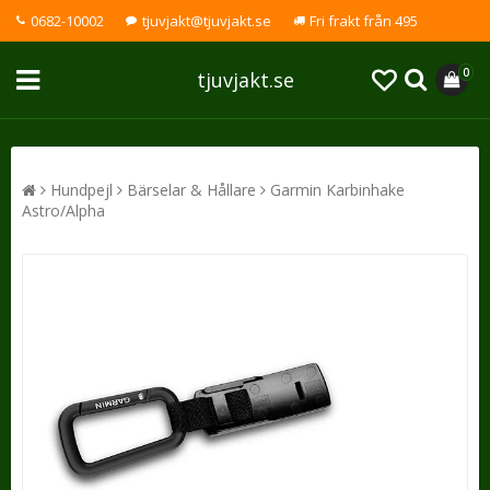
0682-10002
tjuvjakt@tjuvjakt.se
Fri frakt från 495
0
tjuvjakt.se
Hundpejl
Bärselar & Hållare
Garmin Karbinhake
Astro/Alpha