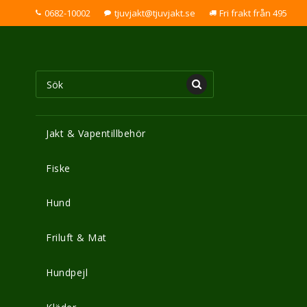
0682-10002
tjuvjakt@tjuvjakt.se
Fri frakt från 495
Jakt & Vapentillbehör
Fiske
Hund
Friluft & Mat
Hundpejl