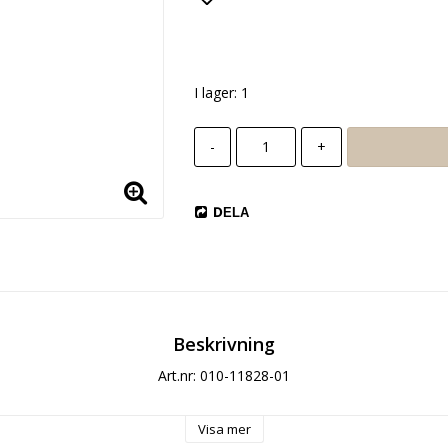
Lägg till i favoritlista
I lager: 1
-
+
DELA
Beskrivning
Art.nr: 010-11828-01
Visa mer