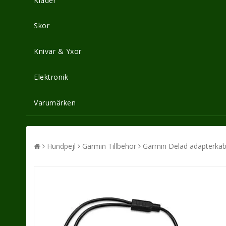
Kläder
Skor
Knivar & Yxor
Elektronik
Varumärken
Hundpejl
Garmin Tillbehör
Garmin Delad adapterkab