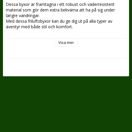
Dessa byxor är framtagna i ett robust och väderresistent 
material som gör dem extra bekväma att ha på sig under 
längre vandringar. 
Med dessa friluftsbyxor kan du ge dig ut på alla typer av 
äventyr med både stil och komfort.
• Justerbara benslut
Visa mer
• Elastisk midja
• Vattenavvisande
• Stretchpaneler
• 2st handfickor
• 2st benfickor
• 1st bakficka
Modellen på bilden bär storlek 52. Längd 187 cm – Vikt 90 kg.