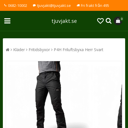
0682-10002
tjuvjakt@tjuvjakt.se
Fri frakt från 495
0
tjuvjakt.se
Kläder
Fritidsbyxor
P4H Friluftsbyxa Herr Svart