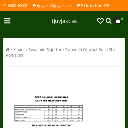
0682-10002
tjuvjakt@tjuvjakt.se
Fri frakt från 495
0
tjuvjakt.se
Kläder
Swanndri Skjortor
Swanndri Original Bush Shirt
Röd/svart