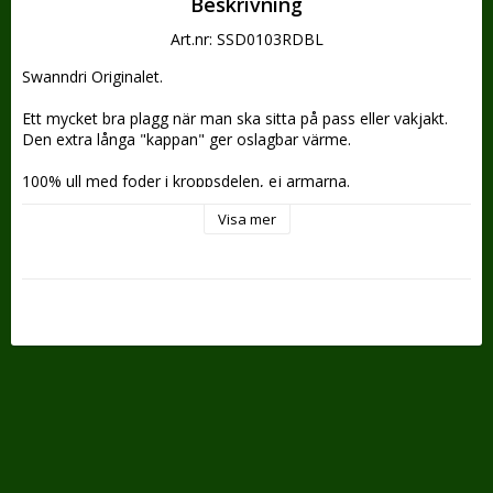
Beskrivning
Art.nr: SSD0103RDBL
Swanndri Originalet.
Ett mycket bra plagg när man ska sitta på pass eller vakjakt.
Den extra långa "kappan" ger oslagbar värme.
100% ull med foder i kroppsdelen, ej armarna.
Reglerbart ärmslut.
Visa mer
Öppen i sidan för att man ska kunna röra sig med lätthet.
En stor bröstficka med knapp.
Huva och snörning i halsen.