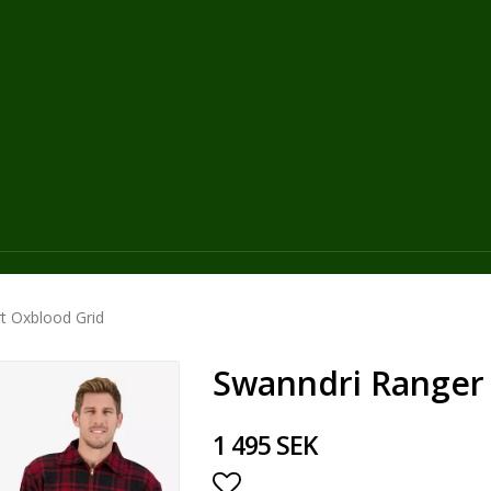
t Oxblood Grid
Swanndri Ranger 
1 495 SEK