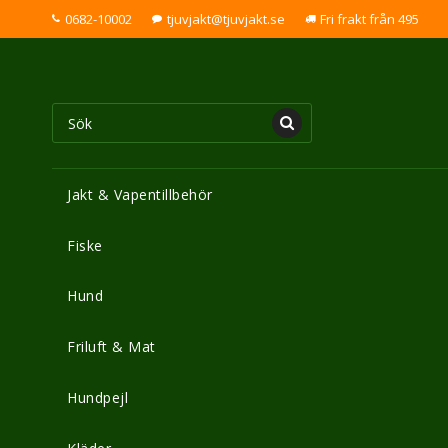
0682-10002
tjuvjakt@tjuvjakt.se
Fri frakt från 495
Jakt & Vapentillbehör
Fiske
Hund
Friluft & Mat
Hundpejl