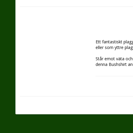
Ett fantastiskt pla
eller som yttre pla
Står emot väta och 
denna Bushshirt an
Knappar vid ärmar
Två front fickor m
Kort dragkedja och
Material: 100% ull