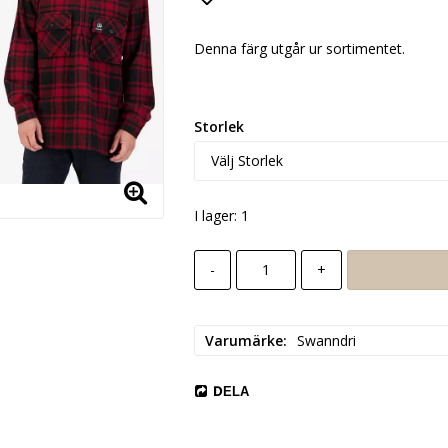
Lägg till i favoritlista
Denna färg utgår ur sortimentet.
Storlek
I lager: 1
-
+
Varumärke
Swanndri
DELA