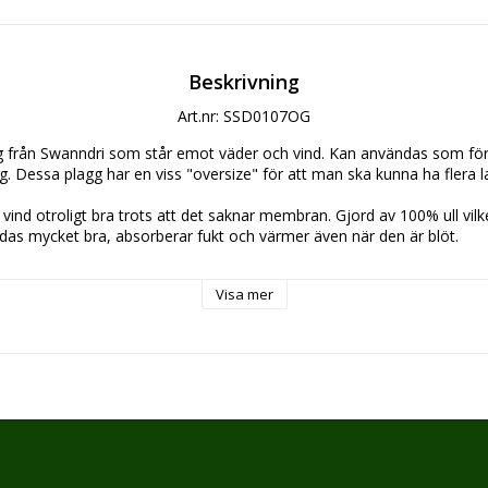
Beskrivning
Art.nr: SSD0107OG
gg från Swanndri som står emot väder och vind. Kan användas som för
gg. Dessa plagg har en viss "oversize" för att man ska kunna ha flera l
vind otroligt bra trots att det saknar membran. Gjord av 100% ull vilke
das mycket bra, absorberar fukt och värmer även när den är blöt.
na
Visa mer
ed knappar
 krage
, 345 gsm, 29-30 micron