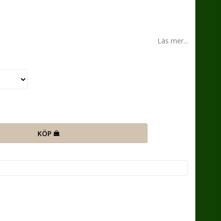
n
Läs mer...
KÖP