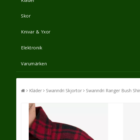
Kläder
Skor
Knivar & Yxor
Elektronik
Varumärken
Kläder
Swanndri Skjortor
Swanndri Ranger Bush Shir