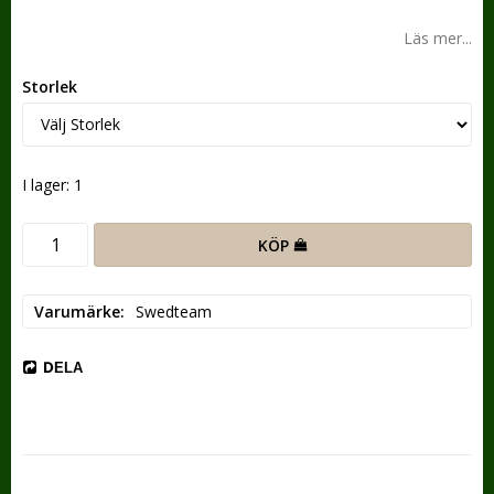
Lägg till i favoritlistan
Läs mer...
Storlek
I lager: 1
KÖP
Varumärke
Swedteam
DELA