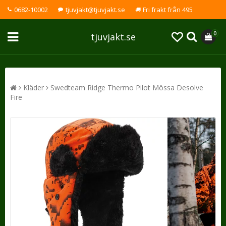
0682-10002
tjuvjakt@tjuvjakt.se
Fri frakt från 495
0
tjuvjakt.se
Kläder
Swedteam Ridge Thermo Pilot Mössa Desolve
Fire