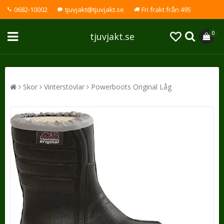
0682-10002
tjuvjakt@tjuvjakt.se
Fri frakt från 495
0
tjuvjakt.se
Skor
Vinterstövlar
Powerboots Original Låg