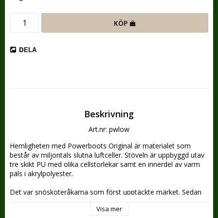
KÖP
DELA
Beskrivning
Art.nr: pwlow
Hemligheten med Powerboots Original är materialet som 
består av miljontals slutna luftceller. Stöveln är uppbyggd utav 
tre skikt PU med olika cellstorlekar samt en innerdel av varm 
päls i akrylpolyester. 
Det var snöskoteråkarna som först upptäckte märket. Sedan 
tog det inte lång tid förrän den karaktäristiska stöveln bars av 
Visa mer
jägare, fiskare och yrkesfolk med krav på en stövel som klarar 