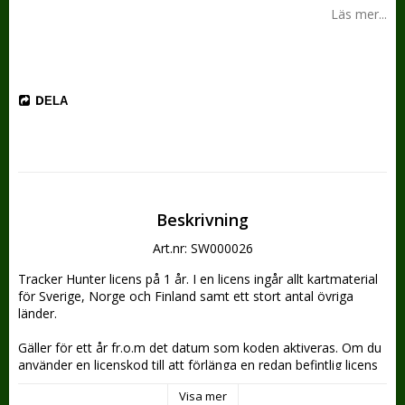
Läs mer...
DELA
Beskrivning
Art.nr: SW000026
Tracker Hunter licens på 1 år. I en licens ingår allt kartmaterial 
för Sverige, Norge och Finland samt ett stort antal övriga 
länder.
Gäller för ett år fr.o.m det datum som koden aktiveras. Om du 
använder en licenskod till att förlänga en redan befintlig licens 
med så gäller förlängningen ett år från det datum som den 
Visa mer
tidigare aktiveringen går ut. Exempel: Du har två månader kvar 